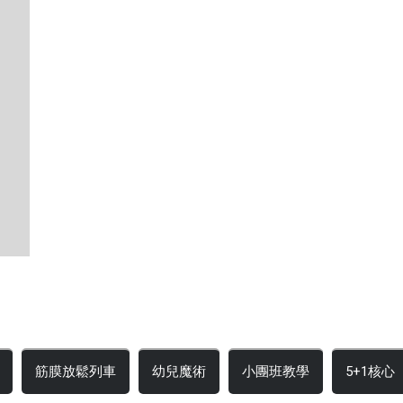
筋膜放鬆列車
幼兒魔術
小團班教學
5+1核心